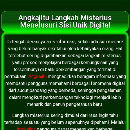
Angkajitu Langkah Misterius
Menelusuri Sisi Unik Digital
Di tengah derasnya arus informasi, selalu ada sisi menarik
yang belum banyak diketahui oleh kebanyakan orang. Hal
tersebut sering digambarkan sebagai langkah misterius,
yaitu proses menjelajahi berbagai kemungkinan yang
tersembunyi di balik perkembangan yang terlihat di
permukaan.
Angkajitu
menghadirkan beragam informasi yang
membantu pengguna memahami berbagai fenomena digital
dari sudut pandang yang berbeda, sehingga pengalaman
dalam mengikuti perkembangan teknologi menjadi lebih
menarik dan penuh pengetahuan baru.
Langkah misterius sering dimulai dari rasa ingin tahu
terhadap sesuatu yang belum sepenuhnya dipahami. Melalui
Angkajitu
, pengguna dapat menemukan berbagai