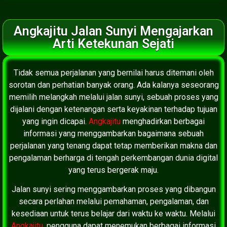
Angkajitu Jalan Sunyi Mengajarkan
Arti Ketekunan Sejati
Tidak semua perjalanan yang bernilai harus ditemani oleh
sorotan dan perhatian banyak orang. Ada kalanya seseorang
memilih melangkah melalui jalan sunyi, sebuah proses yang
dijalani dengan ketenangan serta keyakinan terhadap tujuan
yang ingin dicapai.
Angkajitu
menghadirkan berbagai
informasi yang menggambarkan bagaimana sebuah
perjalanan yang tenang dapat tetap memberikan makna dan
pengalaman berharga di tengah perkembangan dunia digital
yang terus bergerak maju.
Jalan sunyi sering menggambarkan proses yang dibangun
secara perlahan melalui pemahaman, pengalaman, dan
kesediaan untuk terus belajar dari waktu ke waktu. Melalui
Angkajitu
, pengguna dapat menemukan berbagai informasi