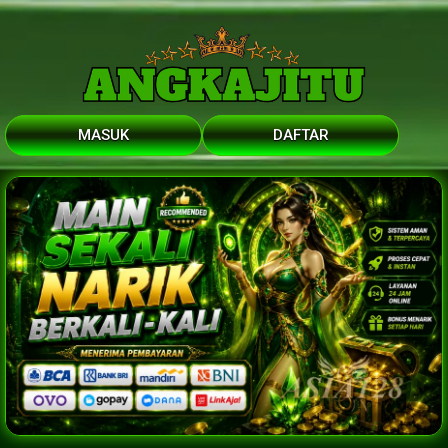
MASUK
DAFTAR